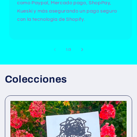
como Paypal, Mercado pago, ShopPay,
Kueski y más asegurando un pago seguro
con la tecnología de Shopify.
de
1
/
3
Colecciones