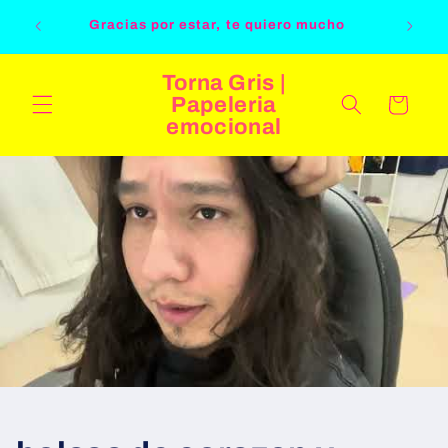
Ir
Tu pedi
directamente
Gracias por estar, te quiero mucho
al contenido
Torna Gris |
Papeleria
Carrito
emocional