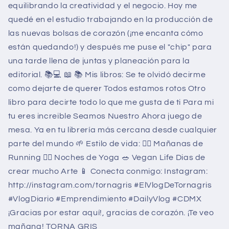
equilibrando la creatividad y el negocio. Hoy me
quedé en el estudio trabajando en la producción de
las nuevas bolsas de corazón (¡me encanta cómo
están quedando!) y después me puse el "chip" para
una tarde llena de juntas y planeación para la
editorial. 📚💻 📖 📚 Mis libros: Se te olvidó decirme
como dejarte de querer Todos estamos rotos Otro
libro para decirte todo lo que me gusta de ti Para mi
tu eres increible Seamos Nuestro Ahora juego de
mesa. Ya en tu librería más cercana desde cualquier
parte del mundo 🌱 Estilo de vida: 🏃‍♀️ Mañanas de
Running 🧘‍♀️ Noches de Yoga 🥗 Vegan Life Dias de
crear mucho Arte 📱 Conecta conmigo: Instagram:
http://instagram.com/tornagris #ElVlogDeTornagris
#VlogDiario #Emprendimiento #DailyVlog #CDMX
¡Gracias por estar aquí!, gracias de corazón. ¡Te veo
mañana! TORNA GRIS